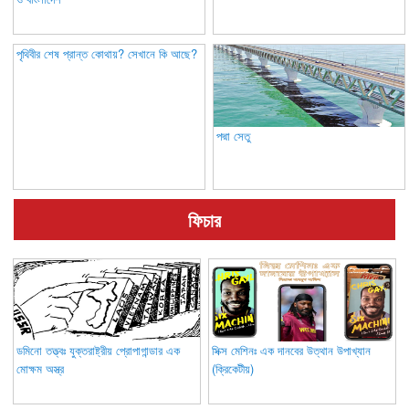
পৃথিবীর শেষ প্রান্ত কোথায়? সেখানে কি আছে?
পদ্মা সেতু
ফিচার
ডমিনো তত্ত্বঃ যুক্তরাষ্ট্রীয় প্রোপাগান্ডার এক
সিক্স মেশিনঃ এক দানবের উত্থান উপাখ্যান
মোক্ষম অস্ত্র
(ক্রিকেটীয়)