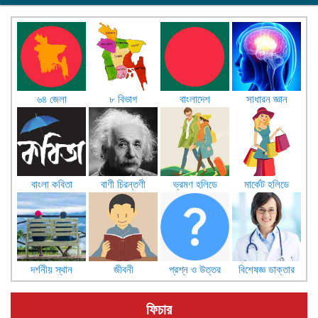
৬৪ জেলা
৮ বিভাগ
বাংলাদেশ
সাধারন জ্ঞান
বাংলা কবিতা
বাণী চিরন্তণী
ভ্রমণ হলিডে
মার্কেট হলিডে
দর্শনীয় স্থান
জীবনী
প্রশ্ন ও উত্তর
বিশেষজ্ঞ ডাক্তার
ফিচার