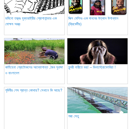
ডমিনো তত্ত্বঃ যুক্তরাষ্ট্রীয় প্রোপাগান্ডার এক
সিক্স মেশিনঃ এক দানবের উত্থান উপাখ্যান
মোক্ষম অস্ত্র
(ক্রিকেটীয়)
কার্টাহেনা প্রোটোকলের আদ্যোপান্ত ,জৈব সুরক্ষা
সুন্দরী নারীতে ভয়! – ভিনাস্ট্রোফোবিয়া !
ও বাংলাদেশ
পৃথিবীর শেষ প্রান্ত কোথায়? সেখানে কি আছে?
পদ্মা সেতু