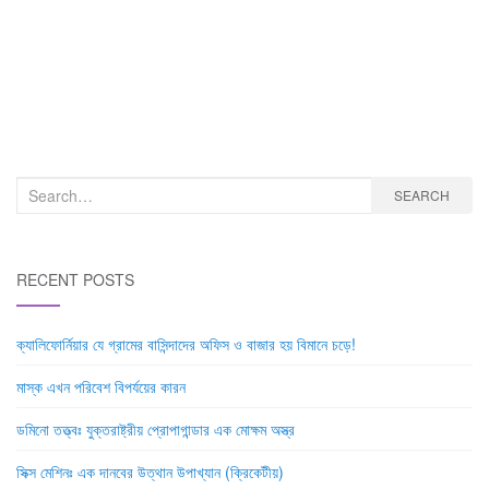
Search
SEARCH
for:
RECENT POSTS
ক্যালিফোর্নিয়ার যে গ্রামের বাসিন্দাদের অফিস ও বাজার হয় বিমানে চড়ে!
মাস্ক এখন পরিবেশ বিপর্যয়ের কারন
ডমিনো তত্ত্বঃ যুক্তরাষ্ট্রীয় প্রোপাগান্ডার এক মোক্ষম অস্ত্র
সিক্স মেশিনঃ এক দানবের উত্থান উপাখ্যান (ক্রিকেটীয়)