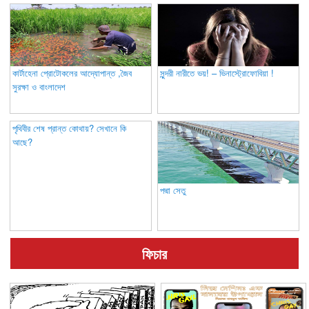
কার্টাহেনা প্রোটোকলের আদ্যোপান্ত ,জৈব
সুন্দরী নারীতে ভয়! – ভিনাস্ট্রোফোবিয়া !
সুরক্ষা ও বাংলাদেশ
পৃথিবীর শেষ প্রান্ত কোথায়? সেখানে কি
আছে?
পদ্মা সেতু
ফিচার