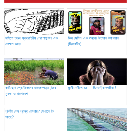
ডমিনো তত্ত্বঃ যুক্তরাষ্ট্রীয় প্রোপাগান্ডার এক
সিক্স মেশিনঃ এক দানবের উত্থান উপাখ্যান
মোক্ষম অস্ত্র
(ক্রিকেটীয়)
কার্টাহেনা প্রোটোকলের আদ্যোপান্ত ,জৈব
সুন্দরী নারীতে ভয়! – ভিনাস্ট্রোফোবিয়া !
সুরক্ষা ও বাংলাদেশ
পৃথিবীর শেষ প্রান্ত কোথায়? সেখানে কি
আছে?