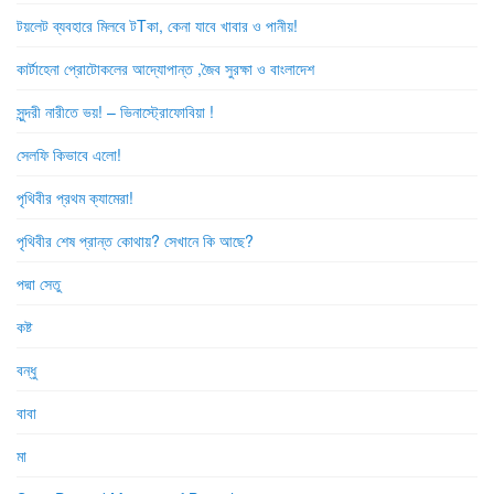
টয়লেট ব্যবহারে মিলবে টTকা, কেনা যাবে খাবার ও পানীয়!
কার্টাহেনা প্রোটোকলের আদ্যোপান্ত ,জৈব সুরক্ষা ও বাংলাদেশ
সুন্দরী নারীতে ভয়! – ভিনাস্ট্রোফোবিয়া !
সেলফি কিভাবে এলো!
পৃথিবীর প্রথম ক্যামেরা!
পৃথিবীর শেষ প্রান্ত কোথায়? সেখানে কি আছে?
পদ্মা সেতু
কষ্ট
বন্ধু
বাবা
মা