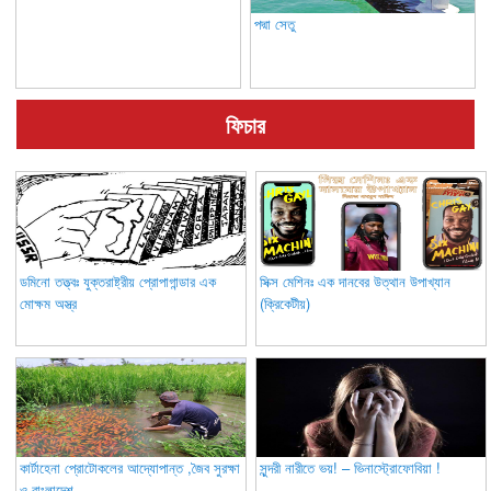
পদ্মা সেতু
ফিচার
ডমিনো তত্ত্বঃ যুক্তরাষ্ট্রীয় প্রোপাগান্ডার এক
সিক্স মেশিনঃ এক দানবের উত্থান উপাখ্যান
মোক্ষম অস্ত্র
(ক্রিকেটীয়)
কার্টাহেনা প্রোটোকলের আদ্যোপান্ত ,জৈব সুরক্ষা
সুন্দরী নারীতে ভয়! – ভিনাস্ট্রোফোবিয়া !
ও বাংলাদেশ