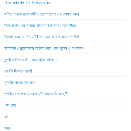
মাস্ক এখন পরিবেশ বিপর্যয়ের কারন
ডমিনো তত্ত্বঃ যুক্তরাষ্ট্রীয় প্রোপাগান্ডার এক মোক্ষম অস্ত্র
সিক্স মেশিনঃ এক দানবের উত্থান উপাখ্যান (ক্রিকেটীয়)
টয়লেট ব্যবহারে মিলবে টTকা, কেনা যাবে খাবার ও পানীয়!
কার্টাহেনা প্রোটোকলের আদ্যোপান্ত ,জৈব সুরক্ষা ও বাংলাদেশ
সুন্দরী নারীতে ভয়! – ভিনাস্ট্রোফোবিয়া !
সেলফি কিভাবে এলো!
পৃথিবীর প্রথম ক্যামেরা!
পৃথিবীর শেষ প্রান্ত কোথায়? সেখানে কি আছে?
পদ্মা সেতু
কষ্ট
বন্ধু