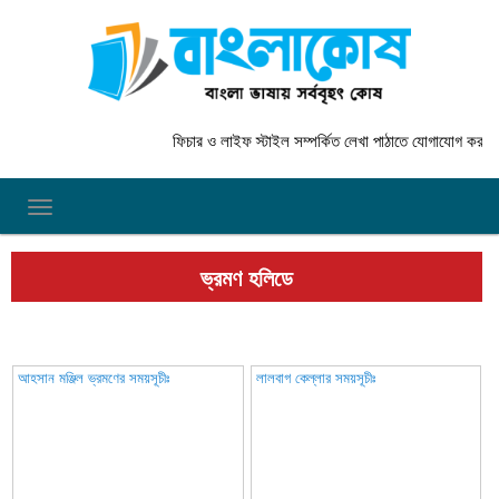
ফিচার ও লাইফ স্টাইল সম্পর্কিত লেখা পাঠাতে যোগাযোগ করুন
in
TOGGLE NAVIGATION
ভ্রমণ হলিডে
আহসান মঞ্জিল ভ্রমণের সময়সূচীঃ
লালবাগ কেল্লার সময়সূচীঃ