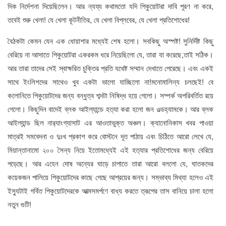
দিক নির্দেশনা দিয়েছিলেন। আর ন্যয্য কথামতো যদি পিকুয়োটরা দাবি পূরণ না করে,
তবেই শুরু খেলা! যে খেলা কূটনীতির, যে খেলা বিপ্লবের, যে খেলা প্রতিশোধের!
বৈঠকটা কেমন যেন এক ধোয়াশার মধ্যেই শেষ হলো। সবকিছু অস্পষ্ট! সুনির্দিষ্ট কিছু
বেরিয়ে না আসাতে পিকুয়োটরা একরকম ধরে নিয়েছিলো যে, তারা যা করেছে,তাই সঠিক।
আর তারা তাদের সেই স্বাক্ষরিত চুক্তির প্রতি যথেষ্ট সম্মান দেখাতে পেরেছে। এবং একই
সাথে ইংলিশদের সাথেও খুব একটা ভালো যাচ্ছিলো না!মনোমালিন্য চলছেই! বে
কলোনিতে পিকুয়োটদের জন্য বন্ধুত্ব শব্দটা নিষিদ্ধ হয়ে গেলো। সম্পর্ক অপরিবর্তিত রয়ে
গেলো। কিছুদিন বাদেই ব্লক আইল্যান্ডে হত্যা করা হলো জন ওল্ডহ্যামকে। আর ব্লক
আইল্যান্ড ছিল নার‍্যাংগ্যাসাট এর আওতাভুক্ত অঞ্চল। ক্যানোনিকাস খবর পাওয়া
মাত্রই সমবেদনা ও দুঃখ প্রকাশ করে বোস্টনে দূত পাঠায় এবং চিঠিতে আরো লেখে যে,
মিয়ান্তানামো ২০০ সৈন্য নিয়ে ইতোমধ্যেই এই হত্যার প্রতিশোধের জন্য বেরিয়ে
পড়েছে। আর এহেন দোষ অন্যের ঘাড়ে চাপাতে তারা আরো বললো যে, ঘাতকদের
কয়েকজন পালিয়ে পিকুয়োটদের কাছে গেছে আশ্রয়ের জন্য। সম্ভাব্য মিথ্যা হলেও এই
ইস্যুটাই গর্বিত পিকুয়োটদেরকে আত্মসমর্পণে বাধ্য করতে ত্রূপের তাস বানিয়ে চালা হলো
নতুন গুটি!