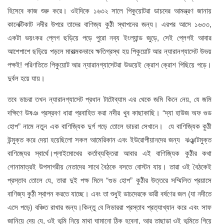
হিসেবে কাজ শুরু করে। ওইদিকে ১৬৩২ সালে পিকুয়োটরা ডাচদের আমন্ত্রণ জানায়
কানেক্টিকাট নদীর উপরে তাদের বাণিজ্য কুঠী স্থাপনের জন্য। এরপর আসে ১৬৩৩,
একটা ভয়ংকর প্লেগ ছড়িয়ে পড়ে পুরো নব্য ইংল্যান্ড জুড়ে, সেই প্লেগই আবার
আশেপাশে ছড়িয়ে পড়লে মারাত্মকভাবে ক্ষতিগ্রস্থ হয় পিকুয়োট আর ন্যারানগ্যাসেট উভয়
পক্ষই! পরিণতিতে পিকুয়োট আর ন্যারানগ্যাসেটরা উভয়েই ক্রোশ ক্রোশ পিছিয়ে পড়ে।
দুর্বল হয়ে যায়।
তবে ডাচরা তখন ন্যারানগ্যাসেট প্রধান টাটোব্যাম এর থেকে জমি কিনে নেয়, যে জমি
দক্ষিণে উষঞ প্রস্রবণ ধারা প্রবাহিত করা নদীর খুব কাছাকাছি। “দ্যা হাউজ অফ গুড
হোপ” নামে নতুন এক বাণিজ্যিক দুর্গ গড়ে তোলে ডাচরা সেখানে। যে বাণিজ্যিক কুঠী
উন্মুক্ত করে দেয়া হয়েছিলো সকল আমেরিকান এবং ইউরোপীয়ানদের জন্য ঝঞ্ঝাটমুক্ত
বাণিজ্যের স্বার্থে।প্লাইমোথের কর্তাব্যক্তিরা আবার এই বাণিজ্যিক কুঠীর কথা
শোনামাত্রই উপসাগরীয় নেতাদের সাথে বৈঠকে বসতে বোস্টন যায়। তারা ওই বৈঠকেই
প্রস্তাব তোলে যে, তারা দুই পক্ষ মিলে “গুড হোপ” কুঠীর উত্তরে সম্মিলিত প্রয়াসে
বাণিজ্য কুঠী স্থাপন করতে যাচ্ছে। এবং তা শুধুই ডাচদেরকে ভারী বর্ষণের জল (যা নদীতে
এসে পড়ে) বঞ্চিত রাখার জন্য।কিন্তু বে লিডাররা প্রস্তাব প্রত্যাখ্যান করে এবং সাফ
জানিয়ে দেয় যে, ওই ভূমি নিয়ে মাথা ঘামানো ঠিক হবেনা, আর তাছাড়া ওই ভূমিতে গিয়ে