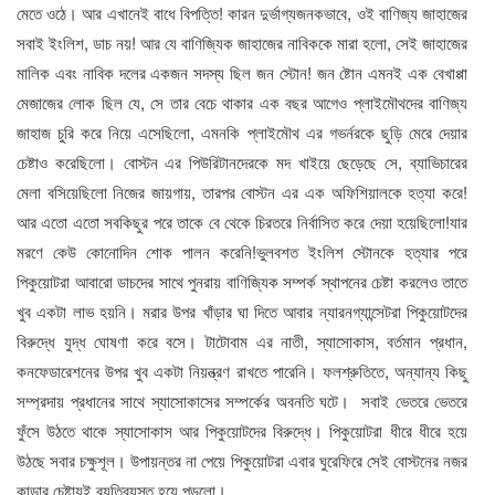
মেতে ওঠে। আর এখানেই বাধে বিপত্তি! কারন দুর্ভাগ্যজনকভাবে, ওই বাণিজ্য জাহাজের
সবাই ইংলিশ, ডাচ নয়! আর যে বাণিজ্যিক জাহাজের নাবিককে মারা হলো, সেই জাহাজের
মালিক এবং নাবিক দলের একজন সদস্য ছিল জন স্টোন! জন ষ্টোন এমনই এক বেখাপ্পা
মেজাজের লোক ছিল যে, সে তার বেচে থাকার এক বছর আগেও প্লাইমৌথদের বাণিজ্য
জাহাজ চুরি করে নিয়ে এসেছিলো, এমনকি প্লাইমৌথ এর গভর্নরকে ছুড়ি মেরে দেয়ার
চেষ্টাও করেছিলো। বোস্টন এর পিউরিটানদেরকে মদ খাইয়ে ছেড়েছে সে, ব্যাভিচারের
মেলা বসিয়েছিলো নিজের জায়গায়, তারপর বোস্টন এর এক অফিশিয়ালকে হত্যা করে!
আর এতো এতো সবকিছুর পরে তাকে বে থেকে চিরতরে নির্বাসিত করে দেয়া হয়েছিলো!যার
মরণে কেউ কোনোদিন শোক পালন করেনি!ভুলবশত ইংলিশ স্টোনকে হত্যার পরে
পিকুয়োটরা আবারো ডাচদের সাথে পুনরায় বাণিজ্যিক সম্পর্ক স্থাপনের চেষ্টা করলেও তাতে
খুব একটা লাভ হয়নি। মরার উপর খাঁড়ার ঘা দিতে আবার ন্যারনগ্যান্সেটরা পিকুয়োটদের
বিরুদ্ধে যুদ্ধ ঘোষণা করে বসে। টাটোবাম এর নাতী, স্যাসোকাস, বর্তমান প্রধান,
কনফেডারেশনের উপর খুব একটা নিয়ন্ত্রণ রাখতে পারেনি। ফলশ্রুতিতে, অন্যান্য কিছু
সম্প্রদায় প্রধানের সাথে স্যাসোকাসের সম্পর্কের অবনতি ঘটে। সবাই ভেতরে ভেতরে
ফুঁসে উঠতে থাকে স্যাসোকাস আর পিকুয়োটদের বিরুদ্ধে। পিকুয়োটরা ধীরে ধীরে হয়ে
উঠছে সবার চক্ষুশূল। উপায়ন্তর না পেয়ে পিকুয়োটরা এবার ঘুরেফিরে সেই বোস্টনের নজর
কাড়ার চেষ্টায়ই ব্যতিব্যস্ত হয়ে পড়লো।