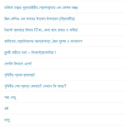
ডমিনো তত্ত্বঃ যুক্তরাষ্ট্রীয় প্রোপাগান্ডার এক মোক্ষম অস্ত্র
সিক্স মেশিনঃ এক দানবের উত্থান উপাখ্যান (ক্রিকেটীয়)
টয়লেট ব্যবহারে মিলবে টTকা, কেনা যাবে খাবার ও পানীয়!
কার্টাহেনা প্রোটোকলের আদ্যোপান্ত ,জৈব সুরক্ষা ও বাংলাদেশ
সুন্দরী নারীতে ভয়! – ভিনাস্ট্রোফোবিয়া !
সেলফি কিভাবে এলো!
পৃথিবীর প্রথম ক্যামেরা!
পৃথিবীর শেষ প্রান্ত কোথায়? সেখানে কি আছে?
পদ্মা সেতু
কষ্ট
বন্ধু