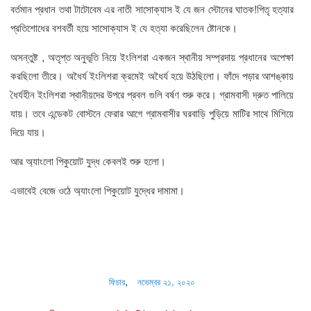
বর্তমান প্রধান তথা টাটোবেম এর নাতী সাসোক্যাস ই যে জন স্টোনের ঘাতক!পিতৃ হত্যার
প্রতিশোধের বশবর্তী হয়ে সাসোক্যাস ই যে হত্যা করেছিলেন ষ্টোনকে।
অসন্তুষ্ট , অতৃপ্ত অনুভূতি নিয়ে ইংলিশরা একজন স্থানীয় সম্প্রদায় প্রধানের অপেক্ষা
করছিলো তীরে। অধৈর্য ইংলিশরা ক্রমেই অধৈর্য হয়ে উঠছিলো। ফাঁদে পড়ার আশঙ্কায়
ধৈর্যহীন ইংলিশরা স্থানীয়দের উপরে প্রবল গুলি বর্ষণ শুরু করে। গ্রামবাসী দ্রুত পালিয়ে
যায়। তবে এন্ডেকট বোস্টনে ফেরার আগে গ্রামবাসীর ঘরবাড়ি পুড়িয়ে মাটির সাথে মিশিয়ে
দিয়ে যায়।
আর অ্যাংলো পিকুয়োট যুদ্ধ কেবলই শুরু হলো।
এভাবেই বেজে ওঠে অ্যাংলো পিকুয়োট যুদ্ধের দামামা।
মোটিভেশন নিয়ে বাণী
,
ফিচার
নভেম্বর ২১, ২০২০