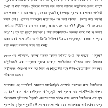
দেওয়া না থাকা সত্ত্বেও চুক্তিতে স্বাক্ষর করে আসার ব্যাপারে কাউন্সিলের কেউই সন্তুষ্ট
হতে পারলো না। আর তাছাড়া , কোনো দূতেরই চুক্তিপত্রে স্বাক্ষর করে আসার কার্যকরী
ক্ষমতা নেই। এতোসব অসন্তুষ্টির মাঝে তবুও শুরু হলো বাণিজ্য। কিন্তু ভাঁড়ে ভবানি!
বোস্টনের পিউরিটানরা হায় হায় করছে, আমার ওয়াম পাম কই? চুক্তির সেই ওয়ামপাম
কই? “। সুচ হয়ে ঢুকলো ব্রিটিশরা। তারা কানেক্টিকাটেও নিজেদের বসতি স্থাপন করলো
আবার একই সাথে নদীর পাশেই তিনটা ইংলিশ টাউন এর গোড়াপত্তন করলো, যা প্রায়
সবার জন্যই সমস্যার কারন হয়ে দাঁড়ায়।
১৬৩৬ এর গ্রীষ্মকাল, সমস্যা আস্তে আস্তে ঘণীভূত হওয়া শুরু করলো। পিকুয়োট
কাউন্সিলেরই এক সম্প্রদায় প্রধান উনকা,স প্লাইমৌউথ বণিকদের কাছে নিজেদের
কাউন্সিলের পরিকল্পনা ফাঁস করে দিলো যে পিকুয়োটরা নতুন টাউনগুলোতে হামলা চালানোর
পরিকল্পনা করছে।
উনকাসের এই সতর্কবার্তা বোস্টনের ম্যাজিস্ট্রেট এতোটাই গুরুত্বের সাথে নিয়েছিলেন
যে, তিনি সাথে সাথে সেইব্রুক বাণিজ্যকুঠী, দুর্গ প্রধান আর কানেক্টিকাটের গভর্নর
উইনথ্রোপ জুনিয়রকে পিকুয়োট নেতাদের সাথে বৈঠকে বসার আদেশ দিয়েছিলেন এবং পূর্বে
স্বাক্ষরিত চুক্তি অনুযায়ী স্টোনের ঘাতকদের আর ৪০০ ওয়ামপামের দাবি তোলার জন্য