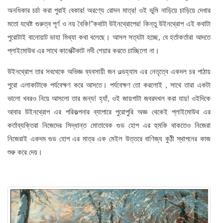
অনধিকার চর্চা করা পুরাই বেকার! অরণ্যে রোদন মাত্র! ওই ভূমি নাড়িয়ে চাড়িয়ে দেখার
মতো যথেষ্ট গুরুত্ব পূর্ণ ও নয় বৈকি!”কথাটা উইনথ্রোপের! কিন্তু উইনথ্রোপ এই কথাটা
পুরোটাই বানোয়াট ডাহা মিথ্যা কথা বলেছে। আসল সত্যটা হচ্ছে, বে হর্তাকর্তারা আদতে
প্লাইমোউথ এর সাথে কানেক্টিকাট নদী শেয়ার করতে চাচ্ছিলো না।
উইনথ্রোপ তার সবথেকে অভিজ্ঞ ব্যবসায়ী জন ওল্ডহ্যাম এর নেতৃত্বে একদল চর পাঠায়
পুরো এলাকাটাকে পর্যবেক্ষণ করে আসতে। পর্যবেক্ষণ তো করলোই , সাথে তারা একটা
ভালো খবরও নিয়ে আসলো তার জন্য! হ্যাঁ, ওই জায়গাটা জবরদখল করা যায়! ওইদিকে
আবার উইনথ্রোপ এর পরিকল্পনার ব্যাপারে পুরোপুরি অজ্ঞ থেকেই প্লাইমোউথ এর
কর্তাব্যক্তিরা নিজেদের সিদ্ধান্ত মোতাবেক গুড হোপ এর হুমকি থাকতেও নিজেরা
নিজেরাই একদম গুড হোপ এর মাত্র এক মেইল উত্তরে বাণিজ্য কুঠী স্থাপনের কাজ
শুরু করে দেয়।
Bengali Shayari