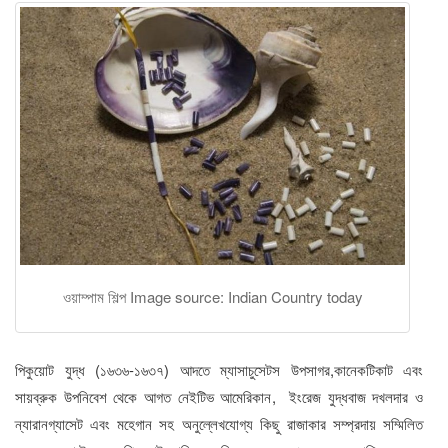
ওয়াম্পাম শিল্প Image source: Indian Country today
পিকুয়োট যুদ্ধ (১৬৩৬-১৬৩৭) আদতে ম্যাসাচুসেটস উপসাগর,কানেকটিকাট এবং
সায়ব্রুক উপনিবেশ থেকে আগত নেইটিভ আমেরিকান, ইংরেজ যুদ্ধবাজ দখলদার ও
ন্যারানগ্যাসেট এবং মহেগান সহ অনুল্লেখযোগ্য কিছু রাজাকার সম্প্রদায় সম্মিলিত