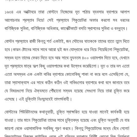
১৬৩৪ এর অক্টোবরে তারা বোস্টনে নিজেদের দূত পাঠায় ব্যবসার ব্যাপারে আলাপ
আলোচনার প্রস্তাব নিয়ে! সেই প্রস্তাবে পিকুয়োটরা অফার করলো সব ধরনের
বাণিজ্যিক সুবিধা, বাণিজ্যিক অধিকার, কানেক্টিকাটে বসতি স্থাপনের সুবিধা ও বন্ধুত্ব।
বোস্টন প্রস্তাবে রাজী কিন্তু শর্ত একটাই, জন স্টোনের ঘাতককে তাদের হাতে তুলে দিতে
হবে।কারন ষ্টোনের সাথে সাথে আরো দুই জন যোদ্ধাকে ধরে নিয়ে গিয়েছিলো পিকুয়োটরা,
সম্ভব হলে তাদের ফেরত দিতে হবে আর সাথে ন্যুনতম ৪০০ ওয়ামপাম দিতে হবে, যেখানে
দূত প্রস্তাবে মাত্র অল্প কিছু ওয়ামপামের কথা উল্লেখ করেছিলো। দূত ও তার দল এতো
এতো অসম্ভব এক একটা দাবির ব্যাপারে কোনোকিছু পাকা না করে বলে এসেছিলো যে,
তারা স্যাসাক্যাস এর সাথে কঠিন কঠিন ওই দাবিগুলোর ব্যাপারে কথা বলে জানাবে তবে
যে বিষয়গুলো নিয়ে ঐক্যমতে পৌঁছানো সম্ভব হয়েছে সেগুলো নিয়ে তারা চুক্তি করে
এসেছে। এই চুক্তিটা নিঃসন্দেহেই তাৎপর্যবাহী।
বোস্টনের পিউরিটানদের কথানুযায়ী, চুক্তি স্বাক্ষরিত হয়ে যাওয়া মানেই কার্যকরী হয়ে
যাওয়া। তার মানে পিকুয়োটরা তাদের সাথে চুক্তিবদ্ধ হয়েছে এবং চুক্তি অনুযায়ী যে যার
জায়গা থেকে ওয়াদামাফিক সবকিছু পূরণ করবে। কিন্তু পিকুয়োটদের মধ্যে বেঁধে গেলো!
পিকুয়োটদের নিজস্ব কাউন্সিল থেকে ওই চুক্তির ব্যাপারে নির্দিষ্ট কোনো দিক নির্দেশনা