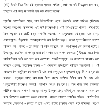
(রুট) দিয়েই দিনে দিনে এই ব্যবসার প্রসার ঘটেছে , সেই পথ যদি নিয়ন্ত্রণে রাখা যায়,
তাহলেই তো ভাঁড়ে মা ভবানী হয়ে আর থাকতে হবেনা।
স্থানীয় আমেরিকান হোক, আর ইউরোপীয়ান হোক, উভয়েই যথেষ্ট কাঠখড় পুড়িয়েছে
বিশ্বের সবথেকে লাভজনক এই রুট নিয়ন্ত্রণের। এই রুটগুলোতে প্রভাব প্রতিপত্তি
নিয়ে প্রধান যে চারটি চক্র দলাদলি করতো, সে চক্রগুলো যথাক্রমে, ডাচ (নব্য
নেদারল্যান্ড), পিকুয়োট, নারানগ্যানসেট আর ব্রিটিশ চক্র। ডাচরা মূলত নিয়ন্ত্রণ করতো
হাডসন নদী! কিন্তু এতে তাদের যা লাভ আসতো, তা আশানুরূপ তো ছিলনা বটেই।
উপরন্তু, যতোদিন না পর্যন্ত তারা বেশি লাভ এর গোপন রহস্যের ( উত্তর আমেরিকার
আদিবাসীদের তৈরি করা অলংকার ওয়াম্পাম [পরবর্তীতে মুদ্রা] এর লাভজনক ব্যবসা) কথা
জানতে পেরেছে, ততোদিন তাদের এই একরকম দুর্দশাতেই কাটাতে হয়েছিলো । ওই
অলংকারিক সামুদ্রিক খোলাগুলোই ডাচ তথা হল্যান্ডের মানুষগুলো মুদ্রা হিসেবে ব্যবহার
করতো। সমুদ্রের কাছে অল্প দামে কিনে বাইরে বেশিতে বিক্রি আর কি! আর এই
পিকুয়োটরাই নিয়ন্ত্রণ করতো ওয়াম্পাম শিল্পের সিংহভাগ। ধীরে ধীরে তারা নিজেদের
পরিধিও বাড়াতে লাগলো! আস্তে আস্তে উল্লেখযোগ্য বাণিজ্যিক অঞ্চলগুলো এক এক
করে নিজেদের করায়ত্ত করতে লাগলো! বাড়াতে লাগলো সামরিক শক্তি। রাজনৈতিক
ক্ষমতার মেরুকরণ ও চলতে লাগলো একই গতিতে।আবার একই সঙ্গে বাকিদের (বিশেষ