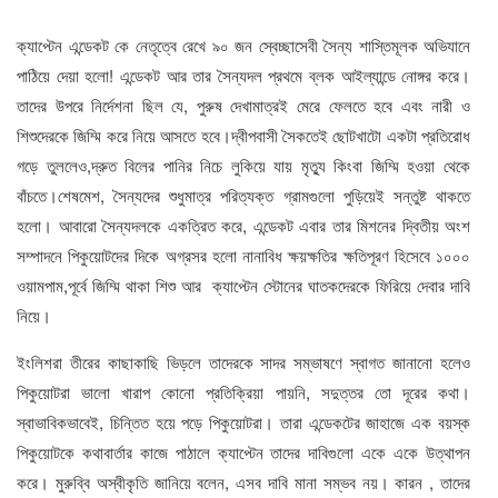
ক্যাপ্টেন এন্ডেকট কে নেতৃত্বে রেখে ৯০ জন স্বেচ্ছাসেবী সৈন্য শাস্তিমূলক অভিযানে
পাঠিয়ে দেয়া হলো! এন্ডেকট আর তার সৈন্যদল প্রথমে ব্লক আইল্যান্ডে নোঙ্গর করে।
তাদের উপরে নির্দেশনা ছিল যে, পুরুষ দেখামাত্রই মেরে ফেলতে হবে এবং নারী ও
শিশুদেরকে জিম্মি করে নিয়ে আসতে হবে।দ্বীপবাসী সৈকতেই ছোটখাটো একটা প্রতিরোধ
গড়ে তুললেও,দ্রুত বিলের পানির নিচে লুকিয়ে যায় মৃত্যু কিংবা জিম্মি হওয়া থেকে
বাঁচতে।শেষমেশ, সৈন্যদের শুধুমাত্র পরিত্যক্ত গ্রামগুলো পুড়িয়েই সন্তুষ্ট থাকতে
হলো। আবারো সৈন্যদলকে একত্রিত করে, এন্ডেকট এবার তার মিশনের দ্বিতীয় অংশ
সম্পাদনে পিকুয়োটদের দিকে অগ্রসর হলো নানাবিধ ক্ষয়ক্ষতির ক্ষতিপূরণ হিসেবে ১০০০
ওয়ামপাম,পূর্বে জিম্মি থাকা শিশু আর ক্যাপ্টেন স্টোনের ঘাতকদেরকে ফিরিয়ে দেবার দাবি
নিয়ে।
ইংলিশরা তীরের কাছাকাছি ভিড়লে তাদেরকে সাদর সম্ভাষণে স্বাগত জানানো হলেও
পিকুয়োটরা ভালো খারাপ কোনো প্রতিক্রিয়া পায়নি, সদুত্তর তো দূরের কথা।
স্বাভাবিকভাবেই, চিন্তিত হয়ে পড়ে পিকুয়োটরা। তারা এন্ডেকটের জাহাজে এক বয়স্ক
পিকুয়োটকে কথাবার্তার কাজে পাঠালে ক্যাপ্টেন তাদের দাবিগুলো একে একে উত্থাপন
করে। মুরুব্বি অস্বীকৃতি জানিয়ে বলেন, এসব দাবি মানা সম্ভব নয়। কারন , তাদের