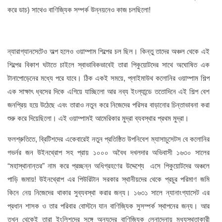
করে ডাচ) সাথেও বাণিজ্যিক সম্পর্ক উন্নয়নেও কাজ চলছিলো!
ন্যারাগ্যানসেটেও অল্প হলেও ওয়াম্পাম শিল্পের চল ছিল। কিন্তু তাদের অঞ্চল থেকে এই
শিল্পের বিকাশ ঘটাতে চাইলে স্বাভাবিকভাবেই তারা পিকুয়োটদের সাথে অঘোষিত এক
টানাপোড়েনের মধ্যে পরে যাবে। ঠিক একই সময়ে, প্লাইমাউথ কলোনির ওয়াম্পাম শিল্প
এক সাক্ষাৎ ধ্বসের দিকে এগিয়ে যাচ্ছিলো আর নব্য ইংল্যান্ডে ততোদিনে এই শিল্প বেশ
জনপ্রিয় হয়ে উঠেছে এবং তারাও নতুন করে নিজেদের পরিসর বাড়ানোর চিন্তাভাবনা করা
শুরু করে দিয়েছিলো। এই ওয়াম্পামই আমেরিকার মুদ্রা ব্যবস্থার প্রথম মুদ্রা।
ফলশ্রুতিতে, ব্রিটিশদের একেবারেই নতুন প্রতিষ্ঠিত উপনিবেশ ম্যাসাচুসেটস বে কলোনির
গভর্নর জন উইনথ্রোপ সহ প্রায় ১০০০ অবৈধ দখলদার অভিবাসী ১৬৩০ সালের
“মহাস্থানান্তর” নাম করে প্রচ্ছন্ন অধিগ্রহণের উদ্দেশ্যে এসে পিকুয়োটদের অঞ্চলে
পাড়ি জমায়! উইনথ্রোপ এর পিউরিটান সরকার স্থানীয়দের থেকে প্রচুর পরিমাণ জমি
কিনে নেয় নিজেদের থাকার সুব্যবস্থা করার জন্য। ১৬৩১ সালে ন্যানাংগ্যাসেট এর
প্রধান শাসক ও তার পরিবার বোস্টনে যান বাণিজ্যিক সুসম্পর্ক স্থাপনের জন্য। আর
তখন থেকেই তারা ইংলিশদের সঙ্গে অন্যদের বাণিজ্যিক লেনাদেনায় মধ্যস্থতাকারী