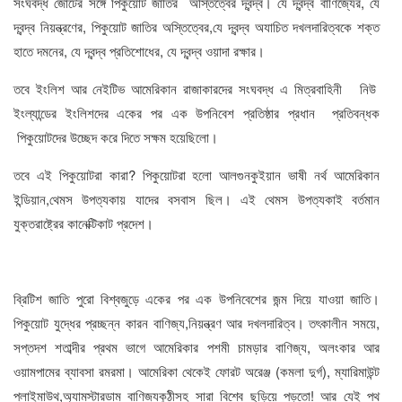
সংঘবদ্ধ জোটের সঙ্গে পিকুয়োট জাতির অস্তিত্বের দ্বন্দ্ব। যে দ্বন্দ্ব বাণিজ্যের, যে
দ্বন্দ্ব নিয়ন্ত্রণের, পিকুয়োট জাতির অস্তিত্বের,যে দ্বন্দ্ব অযাচিত দখলদারিত্বকে শক্ত
হাতে দমনের, যে দ্বন্দ্ব প্রতিশোধের, যে দ্বন্দ্ব ওয়াদা রক্ষার।
তবে ইংলিশ আর নেইটিভ আমেরিকান রাজাকারদের সংঘবদ্ধ এ মিত্রবাহিনী নিউ
ইংল্যান্ডের ইংলিশদের একের পর এক উপনিবেশ প্রতিষ্ঠার প্রধান প্রতিবন্ধক
পিকুয়োটদের উচ্ছেদ করে দিতে সক্ষম হয়েছিলো।
তবে এই পিকুয়োটরা কারা? পিকুয়োটরা হলো আলগুনকুইয়ান ভাষী নর্থ আমেরিকান
ইন্ডিয়ান,থেমস উপত্যকায় যাদের বসবাস ছিল। এই থেমস উপত্যকাই বর্তমান
যুক্তরাষ্ট্রের কানেক্টিকাট প্রদেশ।
ব্রিটিশ জাতি পুরো বিশ্বজুড়ে একের পর এক উপনিবেশের জন্ম দিয়ে যাওয়া জাতি।
পিকুয়োট যুদ্ধের প্রচ্ছন্ন কারন বাণিজ্য,নিয়ন্ত্রণ আর দখলদারিত্ব। তৎকালীন সময়ে,
সপ্তদশ শতাব্দীর প্রথম ভাগে আমেরিকার পশমী চামড়ার বাণিজ্য, অলংকার আর
ওয়ামপামের ব্যাবসা রমরমা। আমেরিকা থেকেই ফোরট অরেঞ্জ (কমলা দুর্গ), ম্যারিমাউন্ট
প্লাইমাউথ,অ্যামস্টারডাম বাণিজ্যকুঠীসহ সারা বিশ্বে ছড়িয়ে পড়তো! আর যেই পথ