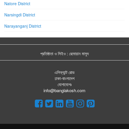
Natore District
Narsingdi District
Narayanganj District
প্রতিষ্ঠাতা ও সিইও : রেদোয়ান মাসুদ
এলিফ্যান্ট রোড
ঢাকা-বাংলাদেশ
যোগাযোগঃ
info@banglakosh.com