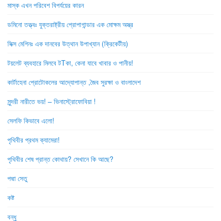
মাস্ক এখন পরিবেশ বিপর্যয়ের কারন
ডমিনো তত্ত্বঃ যুক্তরাষ্ট্রীয় প্রোপাগান্ডার এক মোক্ষম অস্ত্র
সিক্স মেশিনঃ এক দানবের উত্থান উপাখ্যান (ক্রিকেটীয়)
টয়লেট ব্যবহারে মিলবে টTকা, কেনা যাবে খাবার ও পানীয়!
কার্টাহেনা প্রোটোকলের আদ্যোপান্ত ,জৈব সুরক্ষা ও বাংলাদেশ
সুন্দরী নারীতে ভয়! – ভিনাস্ট্রোফোবিয়া !
সেলফি কিভাবে এলো!
পৃথিবীর প্রথম ক্যামেরা!
পৃথিবীর শেষ প্রান্ত কোথায়? সেখানে কি আছে?
পদ্মা সেতু
কষ্ট
বন্ধু