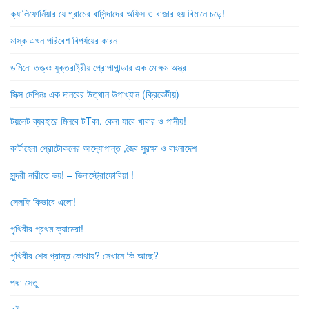
ক্যালিফোর্নিয়ার যে গ্রামের বাসিন্দাদের অফিস ও বাজার হয় বিমানে চড়ে!
মাস্ক এখন পরিবেশ বিপর্যয়ের কারন
ডমিনো তত্ত্বঃ যুক্তরাষ্ট্রীয় প্রোপাগান্ডার এক মোক্ষম অস্ত্র
সিক্স মেশিনঃ এক দানবের উত্থান উপাখ্যান (ক্রিকেটীয়)
টয়লেট ব্যবহারে মিলবে টTকা, কেনা যাবে খাবার ও পানীয়!
কার্টাহেনা প্রোটোকলের আদ্যোপান্ত ,জৈব সুরক্ষা ও বাংলাদেশ
সুন্দরী নারীতে ভয়! – ভিনাস্ট্রোফোবিয়া !
সেলফি কিভাবে এলো!
পৃথিবীর প্রথম ক্যামেরা!
পৃথিবীর শেষ প্রান্ত কোথায়? সেখানে কি আছে?
পদ্মা সেতু
কষ্ট