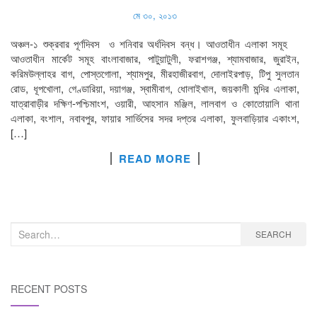
মে ৩০, ২০১৩
অঞ্চল-১ শুক্রবার পূর্ণদিবস ও শনিবার অর্ধদিবস বন্ধ। আওতাধীন এলাকা সমূহ
আওতাধীন মার্কেট সমূহ বাংলাবাজার, পাটুয়াটুলী, ফরাশগঞ্জ, শ্যামবাজার, জুরাইন,
করিমউল্লাহর বাগ, পোস্তগোলা, শ্যামপুর, মীরহাজীরবাগ, দোলাইরপাড়, টিপু সুলতান
রোড, ধূপখোলা, গেণ্ডারিয়া, দয়াগঞ্জ, স্বামীবাগ, ধোলাইখাল, জয়কালী মন্দির এলাকা,
যাত্রাবাড়ীর দক্ষিণ-পশ্চিমাংশ, ওয়ারী, আহসান মঞ্জিল, লালবাগ ও কোতোয়ালি থানা
এলাকা, বংশাল, নবাবপুর, ফায়ার সার্ভিসের সদর দপ্তর এলাকা, ফুলবাড়িয়ার একাংশ,
[…]
READ MORE
Search
SEARCH
for:
RECENT POSTS