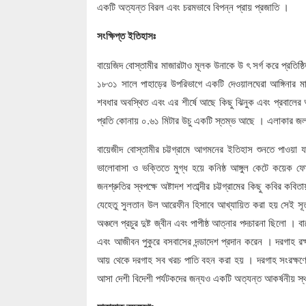
একটি অত্যন্ত বিরল এবং চরমভাবে বিপন্ন প্রায় প্রজাতি ।
সংক্ষিপ্ত ইতিহাসঃ
বায়েজিদ বোস্তামীর মাজারটাও মূলক উনাকে উ ৎ সর্গ করে প্রতিষ
১৮৩১ সালে পাহাড়ের উপরিভাগে একটি দেওয়ালঘেরা আঙ্গিনার মাঝ
শবধার অবস্থিত এবং এর শীর্ষে আছে কিছু ঝিনুক এবং প্রবালের আস
প্রতি কোনায় ০.৬১ মিটার উচু একটি স্তম্ভ আছে । এলাকার জলশ
বায়েজীদ বোস্তামীর চট্টগ্রামে আগমনের ইতিহাস শুনতে পাওয়া 
ভালোবাসা ও ভক্তিতে মুগ্ধ হয়ে কনিষ্ঠ আঙ্গুল কেটে কয়েক 
জনশ্রুতির স্বপক্ষে অষ্টাদশ শতাব্দীর চট্টগ্রামের কিছু কবির
যেহেতু সুলতান উল আরেফীন হিসাবে আখ্যায়িত করা হয় সেই স
অঞ্চলে প্রচুর দুষ্ট জ্বীন এবং পাপীষ্ঠ আত্নার পদচারনা ছিলো 
এবং আজীবন পুকুরে বসবাসের দন্ডাদেশ প্রদান করেন । দরগাহ রক্
আয় থেকে দরগাহ সব খরচ পাতি বহন করা হয় । দরগাহ সংরক্ষণের ভার চ
আসা দেশী বিদেশী পর্যটকদের জন্যও একটি অত্যন্ত আকর্ষনীয় স্