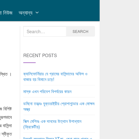
লা নিউজ
অন্যান্য
Search
SEARCH
for:
RECENT POSTS
বস্থিত ।
ক্যালিফোর্নিয়ার যে গ্রামের বাসিন্দাদের অফিস ও
বাজার হয় বিমানে চড়ে!
মাস্ক এখন পরিবেশ বিপর্যয়ের কারন
ডমিনো তত্ত্বঃ যুক্তরাষ্ট্রীয় প্রোপাগান্ডার এক মোক্ষম
 বিশিষ্ট
অস্ত্র
রূপভাবে
সিক্স মেশিনঃ এক দানবের উত্থান উপাখ্যান
বাসিন্দা
(ক্রিকেটীয়)
স্বীকৃত
টয়লেট ব্যবহারে মিলবে টTকা, কেনা যাবে খাবার ও