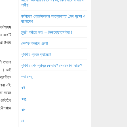
পানীয়!
কার্টাহেনা প্রোটোকলের আদ্যোপান্ত ,জৈব সুরক্ষা ও
বাংলাদেশ
র্বপ্রথম
সুন্দরী নারীতে ভয়! – ভিনাস্ট্রোফোবিয়া !
ের একটি
 এর উপরে
সেলফি কিভাবে এলো!
পৃথিবীর প্রথম ক্যামেরা!
ি তাদের
পৃথিবীর শেষ প্রান্ত কোথায়? সেখানে কি আছে?
ান । এই
পদ্মা সেতু
স্তামীকে
ারনা এই
কষ্ট
িণত করেন
বন্ধু
এস্টেটের
্টগ্রামে
বাবা
মা