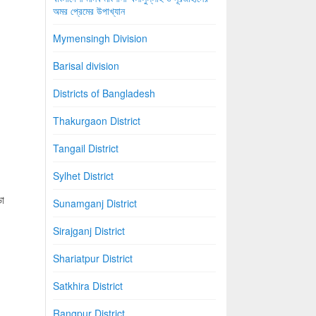
অমর প্রেমের উপাখ্যান
Mymensingh Division
Barisal division
Districts of Bangladesh
Thakurgaon District
Tangail District
Sylhet District
়া
Sunamganj District
Sirajganj District
Shariatpur District
Satkhira District
Rangpur District