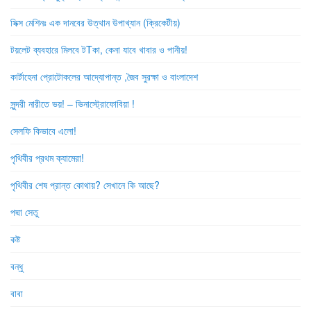
সিক্স মেশিনঃ এক দানবের উত্থান উপাখ্যান (ক্রিকেটীয়)
টয়লেট ব্যবহারে মিলবে টTকা, কেনা যাবে খাবার ও পানীয়!
কার্টাহেনা প্রোটোকলের আদ্যোপান্ত ,জৈব সুরক্ষা ও বাংলাদেশ
সুন্দরী নারীতে ভয়! – ভিনাস্ট্রোফোবিয়া !
সেলফি কিভাবে এলো!
পৃথিবীর প্রথম ক্যামেরা!
পৃথিবীর শেষ প্রান্ত কোথায়? সেখানে কি আছে?
পদ্মা সেতু
কষ্ট
বন্ধু
বাবা